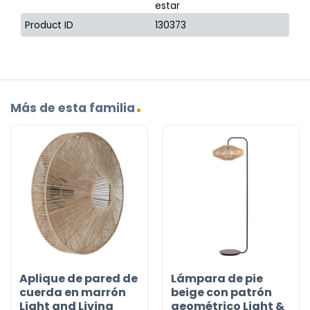
estar
Product ID
130373
Más de esta familia
Aplique de pared de
Lámpara de pie
cuerda en marrón
beige con patrón
Light and Living
geométrico Light &