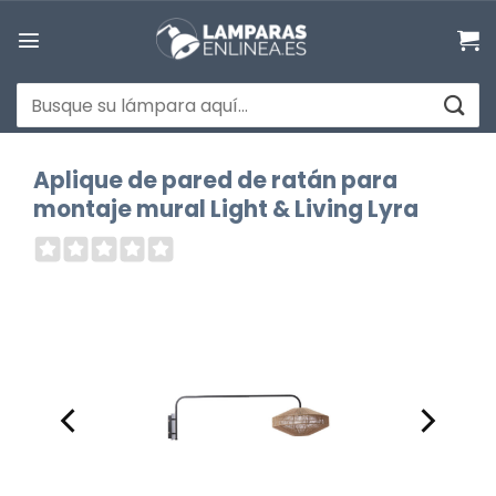
Saltar
al
contenido
Buscar
por:
Aplique de pared de ratán para
montaje mural Light & Living Lyra