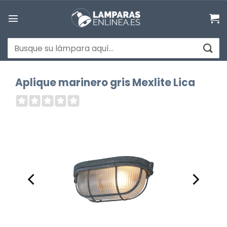
Saltar
al
contenido
Buscar
por:
Aplique marinero gris Mexlite Lica