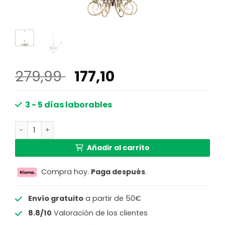
El
El
279,99
177,10
precio
precio
original
actual
3 - 5 días laborables
era:
es:
Araña clásica de latón de 8 luces Globo Truncatus cantid
279,99 €.
177,10 €.
Añadir al carrito
Compra hoy.
Paga después
.
Envío gratuito
a partir de 50€
8.8/10
Valoración de los clientes