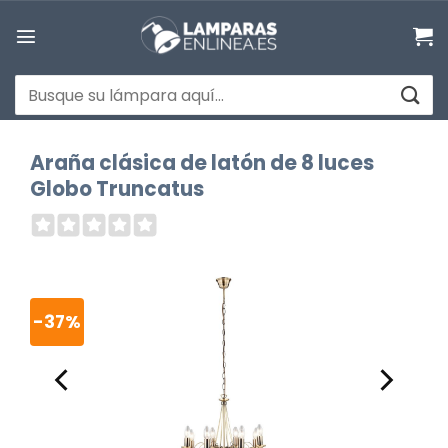
Saltar
al
contenido
Buscar
por:
Araña clásica de latón de 8 luces
Globo Truncatus
-37%