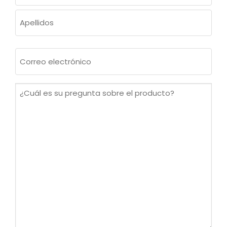
Nombre
Apellidos
Correo
electrónico
(Obligatorio)
¿Cuál
es
su
pregunta
sobre
el
producto?
(Obligatorio)