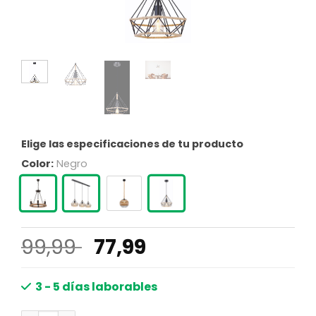
Elige las especificaciones de tu producto
Color:
Negro
El
El
99,99
77,99
precio
precio
original
actual
3 - 5 días laborables
era:
es: