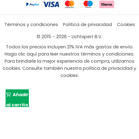
Términos y condiciones
Política de privacidad
Cookies
© 2015 - 2026 - Lichtxpert B.V.
Todos los precios incluyen 21% IVA más gastos de envío.
Haga clic aquí para leer nuestros términos y condiciones.
Para brindarle la mejor experiencia de compra, utilizamos
cookies. Consulte también nuestra política de privacidad y
cookies.
Añadir
al carrito
El
El
99,99
77,99
precio
preci
original
actu
era:
es: