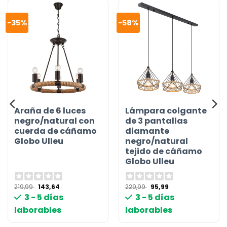
-35%
-58%
Araña de 6 luces
Lámpara colgante
negro/natural con
de 3 pantallas
cuerda de cáñamo
diamante
Globo Ulleu
negro/natural
tejido de cáñamo
Globo Ulleu
El
El
El
El
219,99
143,64
229,99
95,99
precio
precio
precio
precio
3 - 5 días
3 - 5 días
original
actual
original
actual
era:
es:
era:
es:
laborables
laborables
219,99 €.
143,64 €.
229,99 €.
95,99 €.