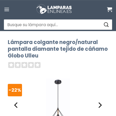
Saltar
al
contenido
Buscar
por:
Lámpara colgante negro/natural
pantalla diamante tejido de cáñamo
Globo Ulleu
-22%