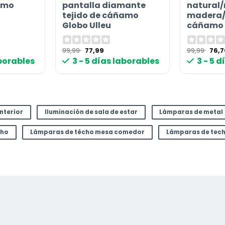
amo
pantalla diamante
natural
tejido de cáñamo
madera/
Globo Ulleu
cáñamo 
or
El
El
El
99,99
77,99
99,99
76,
o
precio
precio
prec
aborables
3 - 5 días laborables
3 - 5 
l
original
actual
origi
era:
es:
era:
€.
99,99 €.
77,99 €.
99,9
interior
Iluminación de sala de estar
Lámparas de metal
cho
Lámparas de técho mesa comedor
Lámparas de tec