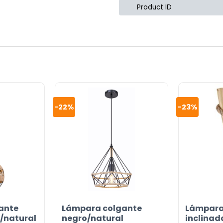
Product ID
-22%
-23%
ante
Lámpara colgante
Lámpara
o/natural
negro/natural
inclinad