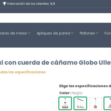
Valoración de los clientes: 8,8
aras de mesa
Apliques de pared
Plafones
Fo
al con cuerda de cáñamo Globo Ull
odas las especificaciones
Elige las especificaciones 
Color:
Negro