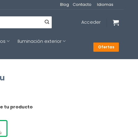
Blog
Contacto
Idiomas
Acceder
cos
Iluminación exterior
Ofertas
eu
de tu producto