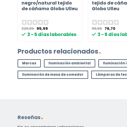
negro/natural tejido
tejido de cáñ
de cáñamo Globo Ulleu
Globo Ulleu
¿TIENES ALGUNA PREGUNTA?
Contáctenos. Puede comunicarse con nosotros p
El
El
El
El
229,99
95,99
99,99
76,70
correo electrónico a
info@lamparas-en-linea.es
.
precio
precio
precio
preci
3 - 5 días laborables
3 - 5 días l
original
actual
original
actua
era:
es:
era:
es:
229,99 €.
95,99 €.
99,99 €.
76,70 
Productos relacionados
Marcas
Iluminación ambiental
Iluminación 
Iluminación de mesa de comedor
Lámparas de te
Reseñas
No se encontraron valoraciones.