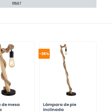
111567
-36%
 de mesa
Lámpara de pie
a
inclinada