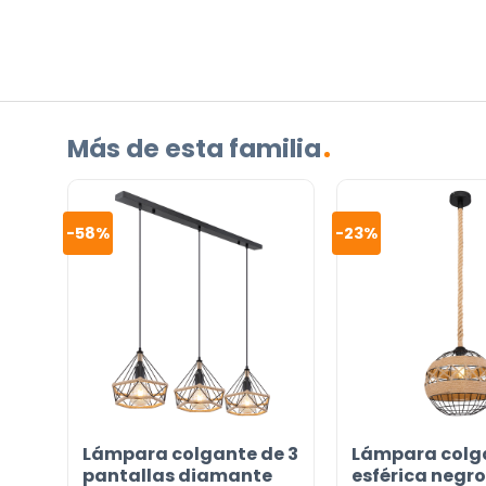
su
pregunta
sobre
el
producto?
Más de esta familia
(Obligatorio)
-58%
-23%
Incluido por defecto
Instrucciones en diferentes idiomas
Lámpara colgante de 3
Lámpara colg
Etiqueta energética
pantallas diamante
esférica negr