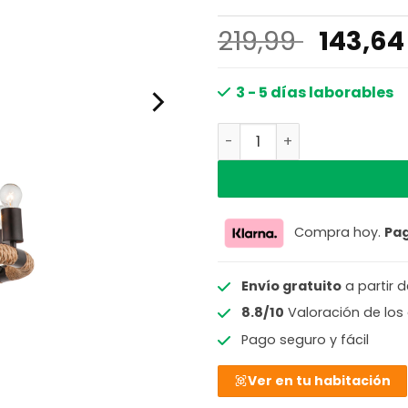
El
219,99
143,6
precio
origina
3 - 5 días laborables
era:
Araña de 6 luces negro/n
219,99 
Compra hoy.
Pa
Envío gratuito
a partir 
8.8/10
Valoración de los 
Pago seguro y fácil
Ver en tu habitación