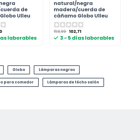
/negra
natural/negra
cuerda de
madera/cuerda de
Globo Ulleu
cáñamo Globo Ulleu
El
El
El
70
159,99
102,71
io
precio
precio
precio
días laborables
3 - 5 días laborables
nal
actual
original
actual
es:
era:
es:
9 €.
76,70 €.
159,99 €.
102,71 €.
Globo
Lámparas negras
ho para comedor
Lámparas de técho salón