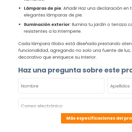
Lámparas de pie
: Añadir Haz una declaración en t
elegantes lámparas de pie.
Iluminación exterior
: Ilumina tu jardín o terraza
resistentes a la intemperie.
Cada lámpara Globo está diseñada prestando atenció
funcionalidad, agregando no solo una fuente de luz
decorativo que enriquece su interior.
Haz una pregunta sobre este pr
NOMBRE
(OBLIGATORIO)
Nombre
Apellidos
Correo
electrónico
(Obligatorio)
Más especificaciones del pr
¿Cuál
es