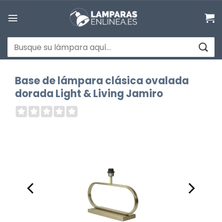
Saltar
al
contenido
Buscar
por:
Base de lámpara clásica ovalada
dorada Light & Living Jamiro