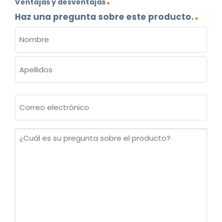
Ventajas y desventajas
Haz una pregunta sobre este producto.
NOMBRE
(OBLIGATORIO)
Nombre
Apellidos
Correo
electrónico
(Obligatorio)
¿Cuál
es
su
pregunta
sobre
el
producto?
(Obligatorio)