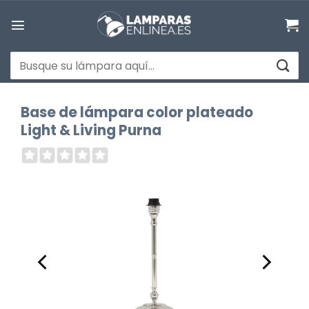
Saltar
al
contenido
Buscar
por:
Base de lámpara color plateado
Light & Living Purna