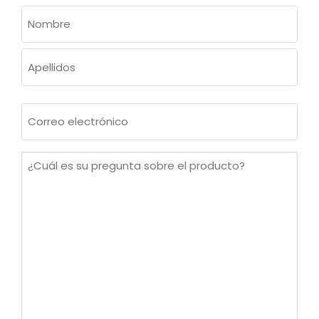
NOMBRE
(OBLIGATORIO)
Nombre
Apellidos
Correo
electrónico
(Obligatorio)
¿Cuál
es
su
pregunta
sobre
el
producto?
(Obligatorio)