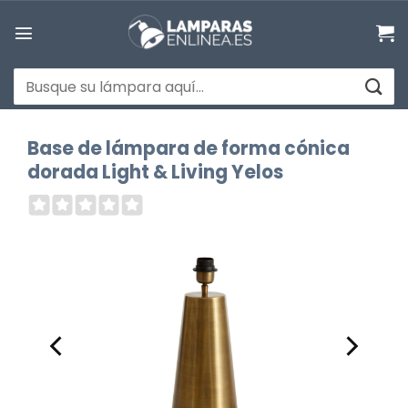
Saltar
al
contenido
Buscar
por:
Base de lámpara de forma cónica
dorada Light & Living Yelos