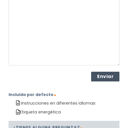
su
pregunta
sobre
el
producto?
(Obligatorio)
Incluido por defecto
Instrucciones en diferentes idiomas
Etiqueta energética
¿TIENES ALGUNA PREGUNTA?