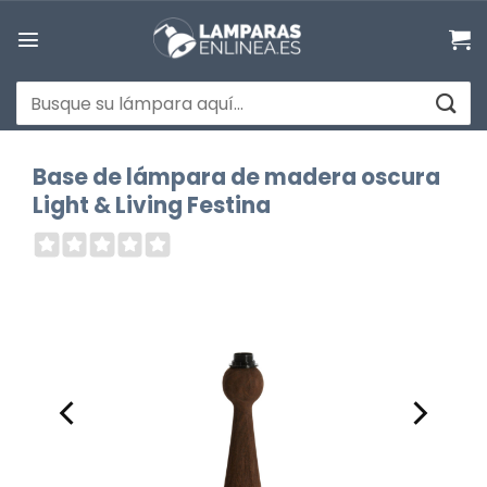
Saltar
al
contenido
Buscar
por:
Base de lámpara de madera oscura
Light & Living Festina