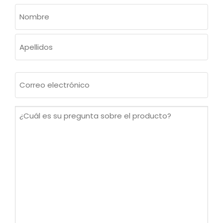
NOMBRE
(OBLIGATORIO)
Nombre
Apellidos
Correo
electrónico
(Obligatorio)
¿Cuál
es
su
pregunta
sobre
el
producto?
(Obligatorio)