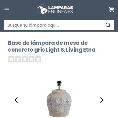
Saltar
al
contenido
Buscar
por:
Base de lámpara de mesa de
concreto gris Light & Living Etna