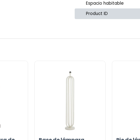
Espacio habitable
Product ID
ra de
Base de lámpara
Pie de l