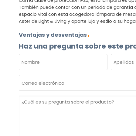
Con la clase de protección IP20, esta lámpara es apt
También puede contar con un período de garantía d
espacio vital con esta acogedora lámpara de mesa 
Aster de Light & Living y aporte lujo y estilo a su hoga
Ventajas y desventajas
Haz una pregunta sobre este pr
NOMBRE
(OBLIGATORIO)
Nombre
Apellidos
Correo
electrónico
(Obligatorio)
¿Cuál
es
su
pregunta
sobre