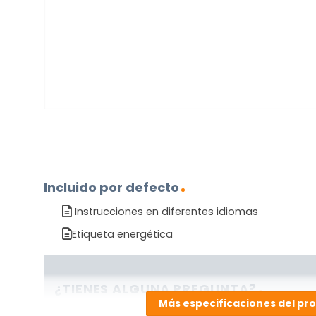
el
producto?
(Obligatorio)
Incluido por defecto
Instrucciones en diferentes idiomas
Etiqueta energética
¿TIENES ALGUNA PREGUNTA?
Más especificaciones del pr
Contáctenos. Puede comunicarse con nosotros p