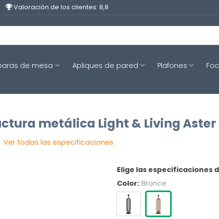
Valoración de los clientes: 8,8
aras de mesa
Apliques de pared
Plafones
Fo
tura metálica Light & Living Aster
Ver todas las especificaciones
Elige las especificaciones 
Color:
Bronce