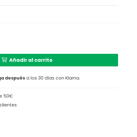
tructura metálica Light & Living Aster cantidad
Añadir al carrito
ga después
a los 30 días con Klarna.
de 50€
clientes