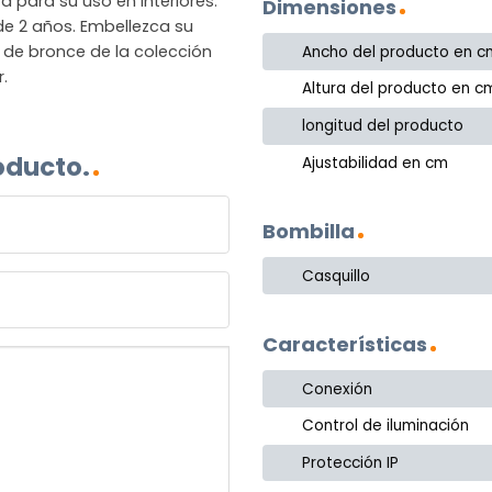
a para su uso en interiores.
Dimensiones
e 2 años. Embellezca su
de bronce de la colección
Ancho del producto en c
r.
Altura del producto en c
longitud del producto
oducto.
Ajustabilidad en cm
Bombilla
Casquillo
Características
Conexión
Control de iluminación
Protección IP