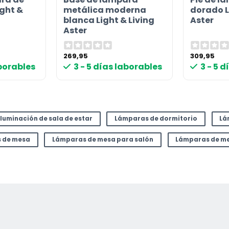
ight &
metálica moderna
dorado L
blanca Light & Living
Aster
Aster
269,95
309,95
aborables
3 - 5 días laborables
3 - 5 
Iluminación de sala de estar
Lámparas de dormitorio
Lá
 de mesa
Lámparas de mesa para salón
Lámparas de me