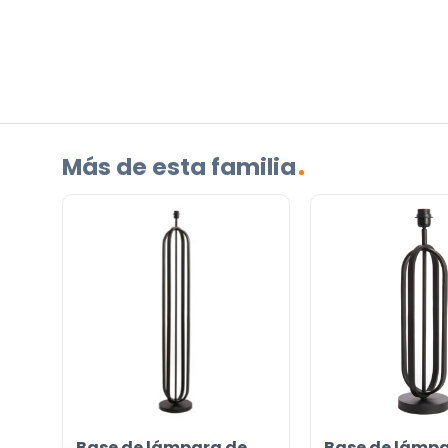
correo electrónico a
info@lamparas-en-linea.es
.
Más de esta familia
Base de lámpara de
Base de lámpa