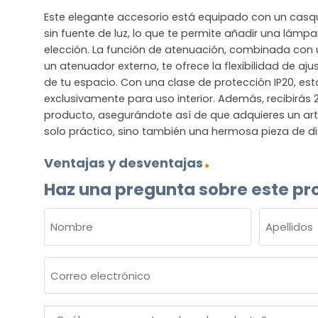
Este elegante accesorio está equipado con un casqu
sin fuente de luz, lo que te permite añadir una lám
elección. La función de atenuación, combinada con 
un atenuador externo, te ofrece la flexibilidad de aj
de tu espacio. Con una clase de protección IP20, e
exclusivamente para uso interior. Además, recibirás 
producto, asegurándote así de que adquieres un art
solo práctico, sino también una hermosa pieza de d
Ventajas y desventajas
Haz una pregunta sobre este pr
NOMBRE
(OBLIGATORIO)
Nombre
Apellidos
Correo
electrónico
(Obligatorio)
¿Cuál