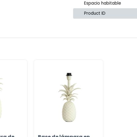
Espacio habitable
Product ID
or
ra de
Base de lámpara en