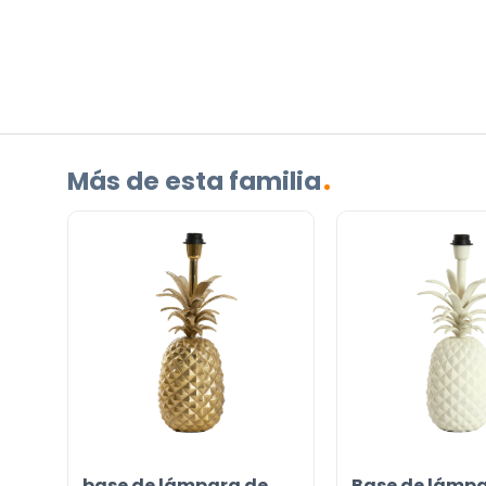
¿TIENES ALGUNA PREGUNTA?
Contáctenos. Puede comunicarse con nosotros p
correo electrónico a
info@lamparas-en-linea.es
.
Más de esta familia
base de lámpara de
Base de lámpa