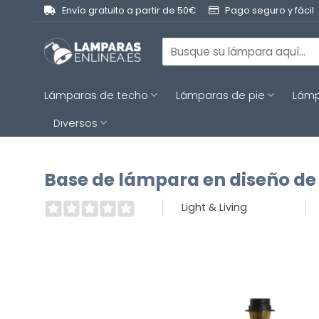
Saltar
Envío gratuito a partir de 50€
Pago seguro y fácil
al
contenido
Buscar
por:
Lámparas de techo
Lámparas de pie
Lámp
Diversos
Base de lámpara en diseño de 
Light & Living