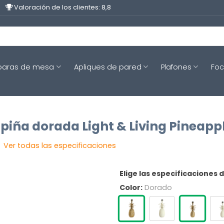
Valoración de los clientes: 8,8
aras de mesa
Apliques de pared
Plafones
Fo
piña dorada Light & Living Pineapp
Ver todas las especificaciones
Elige las especificaciones 
Color:
Dorado