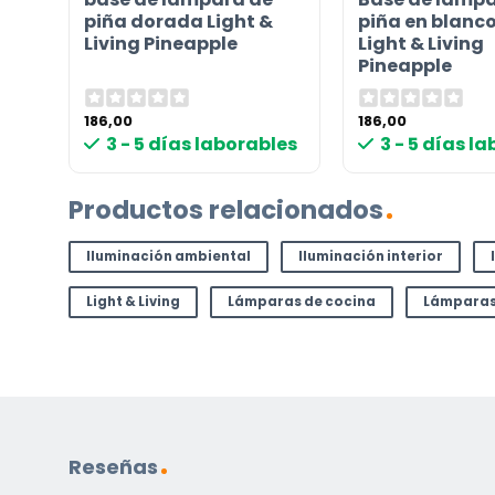
piña dorada Light &
piña en blanco
Living Pineapple
Light & Living
Pineapple
186,00
186,00
3 - 5 días laborables
3 - 5 días l
Productos relacionados
Iluminación ambiental
Iluminación interior
Light & Living
Lámparas de cocina
Lámparas
Reseñas