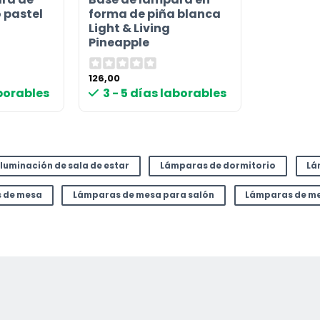
 pastel
forma de piña blanca
Light & Living
Pineapple
126,00
aborables
3 - 5 días laborables
Iluminación de sala de estar
Lámparas de dormitorio
Lá
 de mesa
Lámparas de mesa para salón
Lámparas de me