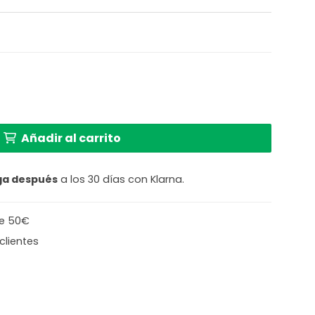
 de piña dorada Light & Living Pineapple cantidad
Añadir al carrito
ga después
a los 30 días con Klarna.
de 50€
clientes