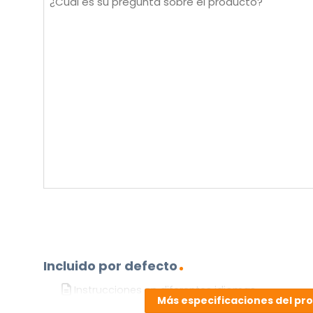
es
su
pregunta
sobre
el
producto?
(Obligatorio)
Incluido por defecto
Instrucciones en diferentes idiomas
Más especificaciones del pr
Etiqueta energética