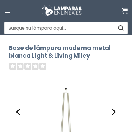
Saltar
al
contenido
Buscar
por:
Base de lámpara moderna metal
blanca Light & Living Miley