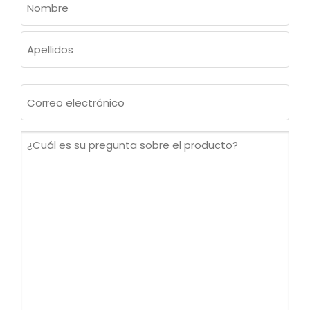
(OBLIGATORIO)
Nombre
Apellidos
Correo
electrónico
(Obligatorio)
¿Cuál
es
su
pregunta
sobre
el
producto?
(Obligatorio)