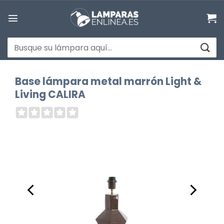
Saltar
al
contenido
Buscar
por:
Base lámpara metal marrón Light &
Living CALIRA