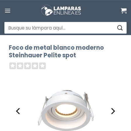
Saltar
al
contenido
Buscar
por:
Foco de metal blanco moderno
Steinhauer Pelite spot