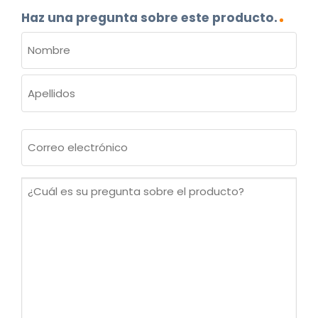
Haz una pregunta sobre este producto.
NOMBRE
(OBLIGATORIO)
Nombre
Apellidos
Correo
electrónico
(Obligatorio)
¿Cuál
es
su
pregunta
sobre
el
producto?
(Obligatorio)