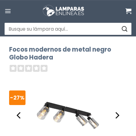
Saltar
al
contenido
Buscar
por:
Focos modernos de metal negro
Globo Hadera
-27%