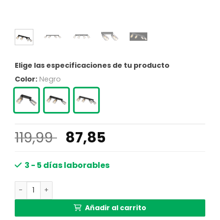
Elige las especificaciones de tu producto
Color:
Negro
El
El
119,99
87,85
precio
precio
original
actual
3 - 5 días laborables
era:
es:
Focos modernos de metal negro Globo Hadera cantidad
119,99 €.
87,85 €.
Añadir al carrito