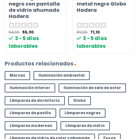
negro con pantalla
metal negro Globo
de vidrio ahumado
Hadera
Hadera
El
El
El
El
64,99
55,30
89,99
71,10
precio
precio
precio
precio
3 - 5 días
3 - 5 días
original
actual
original
actual
era:
es:
era:
es:
laborables
laborables
64,99 €.
55,30 €.
89,99 €.
71,10 €.
Productos relacionados
Marcas
Iluminación ambiental
Iluminación interior
Iluminación de sala de estar
Lámparas de dormitorio
Globo
Lámparas de pasillo
Lámparas negras
Lámparas modernas
Lámparas de vidrio
Lámparas de vidrio de color y ahumado
Focos