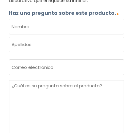
decorativo que enriquece su interior.
Haz una pregunta sobre este producto.
NOMBRE
(OBLIGATORIO)
Nombre
Apellidos
Correo
electrónico
(Obligatorio)
¿Cuál
es
su
pregunta
sobre
el
producto?