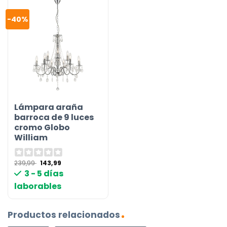
-40%
Lámpara araña
barroca de 9 luces
cromo Globo
William
El
El
239,99
143,99
precio
precio
3 - 5 días
original
actual
era:
es:
laborables
239,99 €.
143,99 €.
Productos relacionados