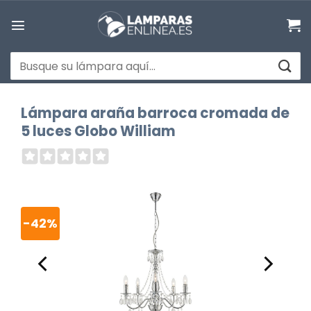
Saltar
al
contenido
Buscar
por:
Lámpara araña barroca cromada de
5 luces Globo William
-42%