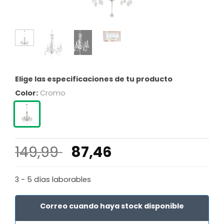
Elige las especificaciones de tu producto
Color:
Cromo
El
El
149,99
87,46
precio
precio
original
actual
3 - 5 días laborables
era:
es:
149,99 €.
87,46 €.
Correo cuando haya stock disponible