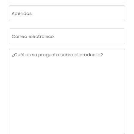
Nombre
Apellidos
Correo
electrónico
(Obligatorio)
¿Cuál
es
su
pregunta
sobre
el
producto?
(Obligatorio)