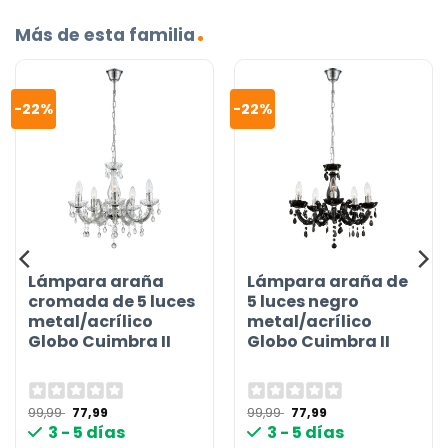
Más de esta familia
-22%
-22%
Lámpara araña
Lámpara araña de
cromada de 5 luces
5 luces negro
metal/acrílico
metal/acrílico
Globo Cuimbra II
Globo Cuimbra II
El
El
El
El
99,99
77,99
99,99
77,99
precio
precio
precio
precio
3 - 5 días
3 - 5 días
original
actual
original
actual
era:
es:
era:
es: