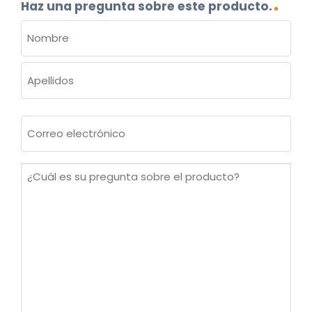
Haz una pregunta sobre este producto.
NOMBRE
(OBLIGATORIO)
Nombre
Apellidos
Correo
electrónico
(Obligatorio)
¿Cuál
es
su
pregunta
sobre
el
producto?
(Obligatorio)