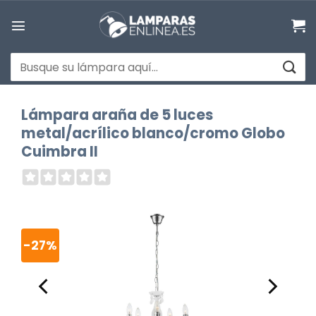
Saltar
al
contenido
Buscar
por:
Lámpara araña de 5 luces
metal/acrílico blanco/cromo Globo
Cuimbra II
-27%