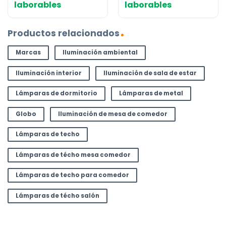
laborables
laborables
99,99 €.
77,99 €.
99,99 €.
77,99 €.
Productos relacionados
Marcas
Iluminación ambiental
Iluminación interior
Iluminación de sala de estar
Lámparas de dormitorio
Lámparas de metal
Globo
Iluminación de mesa de comedor
Lámparas de techo
Lámparas de técho mesa comedor
Lámparas de techo para comedor
Lámparas de técho salón