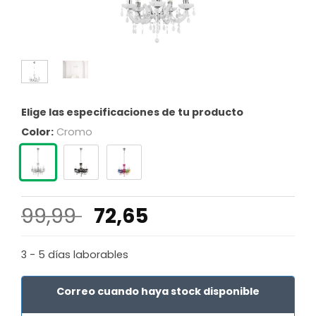
Elige las especificaciones de tu producto
Color:
Cromo
El
El
99,99
72,65
precio
precio
original
actual
3 - 5 días laborables
era:
es:
99,99 €.
72,65 €.
Correo cuando haya stock disponible