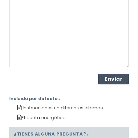
pregunta
sobre
el
producto?
(Obligatorio)
Incluido por defecto
Instrucciones en diferentes idiomas
Etiqueta energética
¿TIENES ALGUNA PREGUNTA?