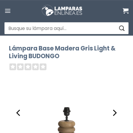
Saltar
al
contenido
Buscar
por:
Lámpara Base Madera Gris Light &
Living BUDONGO