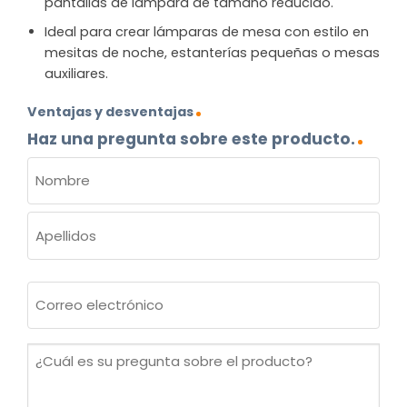
pantallas de lámpara de tamaño reducido.
Ideal para crear lámparas de mesa con estilo en
mesitas de noche, estanterías pequeñas o mesas
auxiliares.
Ventajas y desventajas
Haz una pregunta sobre este producto.
NOMBRE
(OBLIGATORIO)
Nombre
Apellidos
Correo
electrónico
(Obligatorio)
¿Cuál
es
su