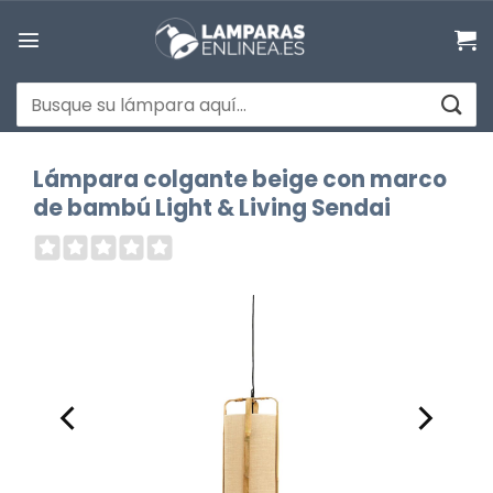
Saltar
al
contenido
Buscar
por:
Lámpara colgante beige con marco
de bambú Light & Living Sendai