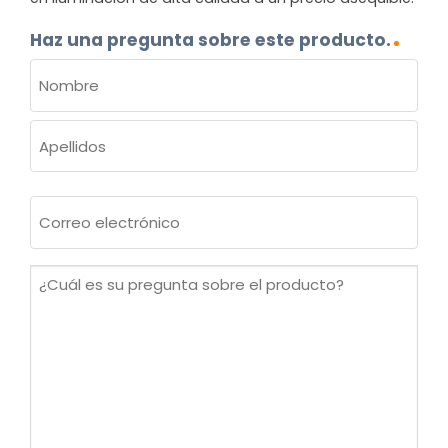
Haz una pregunta sobre este producto.
NOMBRE
(OBLIGATORIO)
Nombre
Apellidos
Correo
electrónico
(Obligatorio)
¿Cuál
es
su
pregunta
sobre
el
producto?