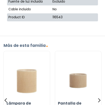
Fuente de luz incluida
Excluido
Cable incluido
No
Product ID
116543
Más de esta familia
Lámpara de
Pantalla de