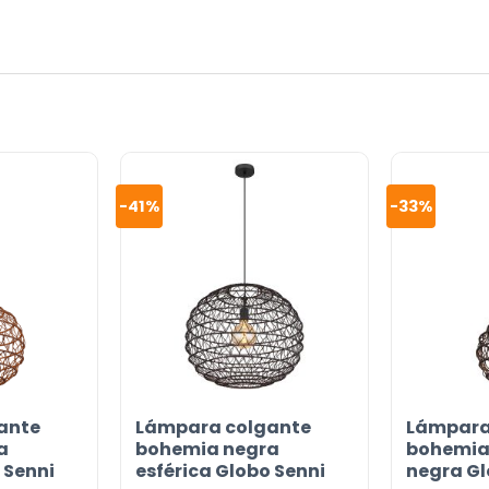
-41%
-33%
ante
Lámpara colgante
Lámpara
or
a
bohemia negra
bohemia
 Senni
esférica Globo Senni
negra Gl