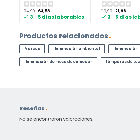
El
El
El
El
94,99
63,53
119,99
71,98
precio
precio
precio
precio
3 - 5 días laborables
3 - 5 días l
original
actual
original
actual
era:
es:
era:
es:
94,99 €.
63,53 €.
119,99 €.
71,98 €
Productos relacionados
Marcas
Iluminación ambiental
Iluminación 
Iluminación de mesa de comedor
Lámparas de te
Reseñas
No se encontraron valoraciones.