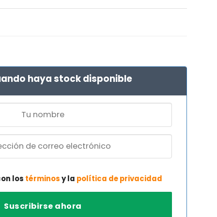
El
precio
l
actual
es:
€.
118,03 €.
ando haya stock disponible
con los
términos
y la
política de privacidad