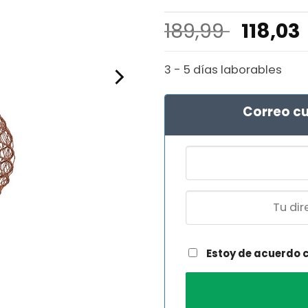
El
189,99
118,03
precio
origina
3 - 5 días laborables
era:
189,99 
Correo cu
Estoy de acuerdo 