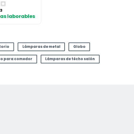
El
53
io
precio
días laborables
nal
actual
es:
9 €.
63,53 €.
torio
Lámparas de metal
Globo
ho para comedor
Lámparas de técho salón