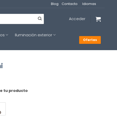
Blog
Contacto
Idiomas
Acceder
cos
Iluminación exterior
Ofertas
i
de tu producto