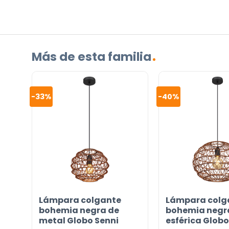
(Obligatorio)
Más de esta familia
-33%
-40%
Incluido por defecto
Instrucciones en diferentes idiomas
Etiqueta energética
¿TIENES ALGUNA PREGUNTA?
Lámpara colgante
Lámpara colg
Contáctenos. Puede comunicarse con nosotros p
bohemia negra de
bohemia negr
correo electrónico a
info@lamparas-en-linea.es
.
metal Globo Senni
esférica Globo