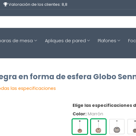
Valoración de los clientes: 8,8
aras de mesa
Apliques de pared
Plafones
Fo
gra en forma de esfera Globo Senn
odas las especificaciones
Elige las especificaciones 
Color:
Marrón