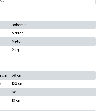
Bohemio
Marrón
Metal
2 kg
n cm
59 cm
m
120 cm
No
10 cm