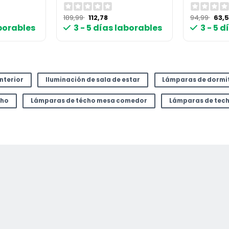
El
El
El
189,99
112,78
94,99
63,
precio
precio
prec
aborables
3 - 5 días laborables
3 - 5 
original
actual
origi
era:
es:
era:
.
189,99 €.
112,78 €.
94,9
interior
Iluminación de sala de estar
Lámparas de dormi
cho
Lámparas de técho mesa comedor
Lámparas de tec