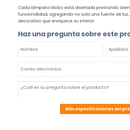
Cada lámpara Globo está diseñada prestando atenció
funcionalidad, agregando no solo una fuente de luz
decorativo que enriquece su interior.
Haz una pregunta sobre este pr
NOMBRE
(OBLIGATORIO)
Nombre
Apellidos
Correo
electrónico
(Obligatorio)
¿Cuál
es
su
pregunta
Más especificaciones del pr
sobre
el
producto?