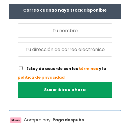
era:
es:
129,99 €.
93,89 €.
Correo cuando haya stock disponible
Estoy de acuerdo con los
términos
y la
política de privacidad
Compra hoy.
Paga después
.