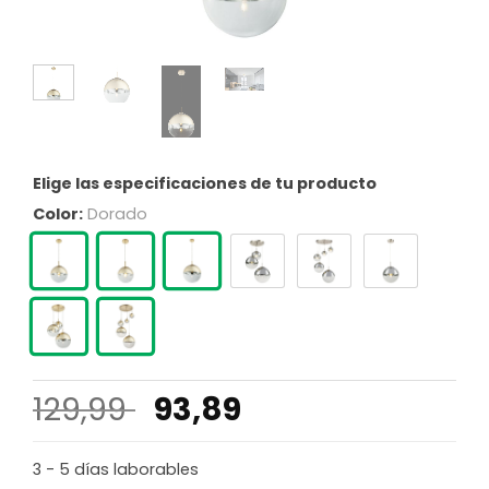
Elige las especificaciones de tu producto
Color:
Dorado
El
El
129,99
93,89
precio
precio
original
actual
3 - 5 días laborables