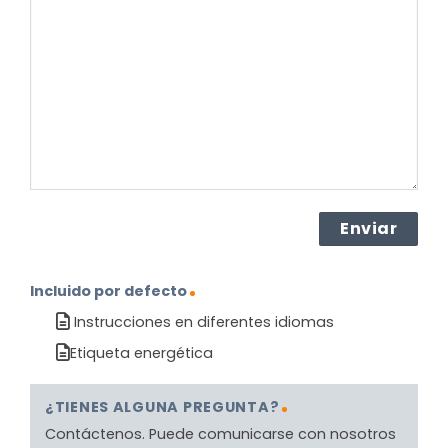
sobre
el
producto?
(Obligatorio)
Incluido por defecto
Instrucciones en diferentes idiomas
Etiqueta energética
¿TIENES ALGUNA PREGUNTA?
Contáctenos. Puede comunicarse con nosotros