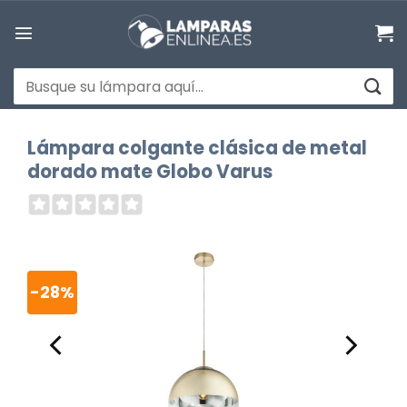
Saltar
al
contenido
Buscar
por:
Lámpara colgante clásica de metal
dorado mate Globo Varus
-28%