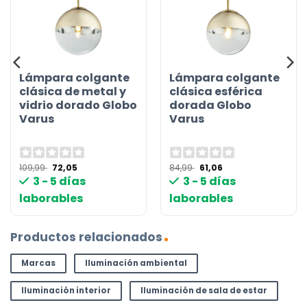
Lámpara colgante
Lámpara colgante
clásica de metal y
clásica esférica
vidrio dorado Globo
dorada Globo
Varus
Varus
El
El
El
El
109,99
72,05
84,99
61,06
precio
precio
precio
precio
3 - 5 días
3 - 5 días
original
actual
original
actual
era:
es:
era:
es:
laborables
laborables
109,99 €.
72,05 €.
84,99 €.
61,06 €.
Productos relacionados
Marcas
Iluminación ambiental
Iluminación interior
Iluminación de sala de estar