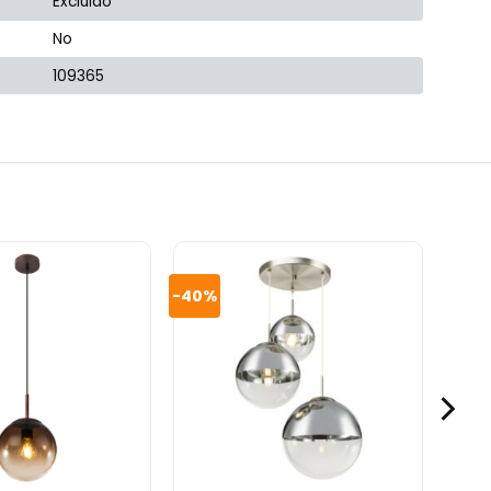
Excluido
No
109365
-40%