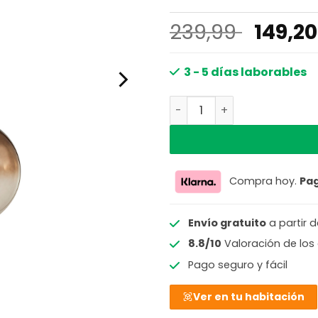
El
239,99
149,2
precio
origin
3 - 5 días laborables
era:
Lámpara colgante modern
239,99
Compra hoy.
Pa
Envío gratuito
a partir 
8.8/10
Valoración de los 
Pago seguro y fácil
Ver en tu habitación