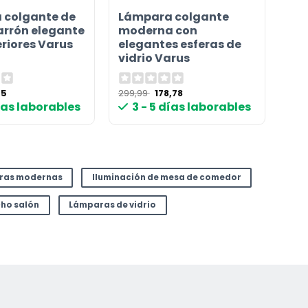
 colgante de
Lámpara colgante
arrón elegante
moderna con
eriores Varus
elegantes esferas de
vidrio Varus
El
El
El
95
299,99
178,78
io
precio
precio
precio
días laborables
3 - 5 días laborables
nal
actual
original
actual
es:
era:
es:
9 €.
55,95 €.
299,99 €.
178,78 €.
ras modernas
Iluminación de mesa de comedor
ho salón
Lámparas de vidrio