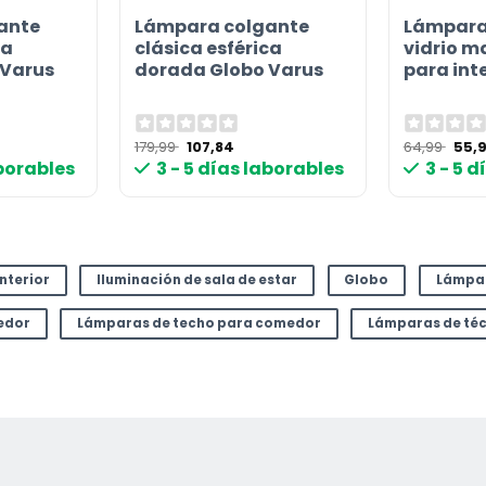
ante
Lámpara colgante
Lámpara
ca
clásica esférica
vidrio m
 Varus
dorada Globo Varus
para int
or
El
El
El
179,99
107,84
64,99
55,
o
precio
precio
prec
aborables
3 - 5 días laborables
3 - 5 
l
original
actual
origi
era:
es:
era:
€.
179,99 €.
107,84 €.
64,9
interior
Iluminación de sala de estar
Globo
Lámpa
edor
Lámparas de techo para comedor
Lámparas de téc