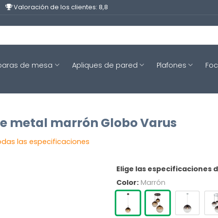
Valoración de los clientes: 8,8
aras de mesa
Apliques de pared
Plafones
Fo
e metal marrón Globo Varus
odas las especificaciones
Elige las especificaciones 
Color:
Marrón