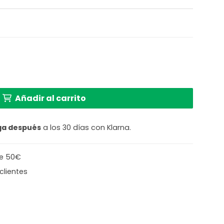
El
0
precio
al
actual
es:
a de metal marrón Globo Varus cantidad
 €.
149,20 €.
Añadir al carrito
ga después
a los 30 días con Klarna.
de 50€
clientes