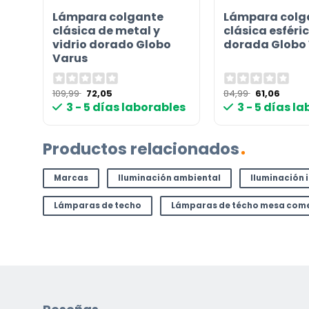
Etiqueta energética
s
Lámpara colgante
Lámpara colg
clásica de metal y
clásica esféri
us
vidrio dorado Globo
dorada Globo
Varus
¿TIENES ALGUNA PREGUNTA?
Contáctenos. Puede comunicarse con nosotros p
El
El
El
El
109,99
72,05
84,99
61,06
precio
precio
precio
preci
correo electrónico a
info@lamparas-en-linea.es
.
les
3 - 5 días laborables
3 - 5 días l
original
actual
original
actua
era:
es:
era:
es:
109,99 €.
72,05 €.
84,99 €.
61,06 
Productos relacionados
Marcas
Iluminación ambiental
Iluminación 
Lámparas de techo
Lámparas de técho mesa com