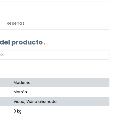
Reseñas
 del producto
Moderno
Marrón
Vidrio, Vidrio ahumado
3 kg