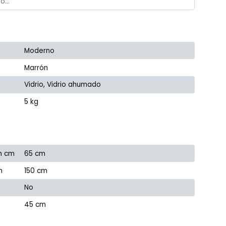
Moderno
Marrón
Vidrio, Vidrio ahumado
5 kg
n cm
65 cm
m
150 cm
No
45 cm