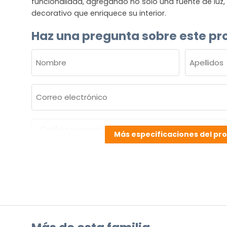
funcionalidad, agregando no solo una fuente de luz
decorativo que enriquece su interior.
Haz una pregunta sobre este pr
NOMBRE
(OBLIGATORIO)
Nombre
Apellidos
Correo
electrónico
(Obligatorio)
¿Cuál
Más especificaciones del pr
es
su
pregunta
sobre
el
producto?
(Obligatorio)