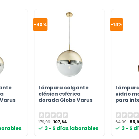
-40%
-14%
ante
Lámpara colgante
Lámpara
ca
clásica esférica
vidrio m
 Varus
dorada Globo Varus
para int
or
El
El
El
179,99
107,84
64,99
55,
o
precio
precio
prec
aborables
3 - 5 días laborables
3 - 5 
l
original
actual
origi
era:
es:
era:
€.
179,99 €.
107,84 €.
64,9