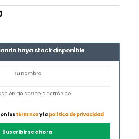
El
0
precio
al
actual
es:
 €.
295,80 €.
ando haya stock disponible
con los
términos
y la
política de privacidad