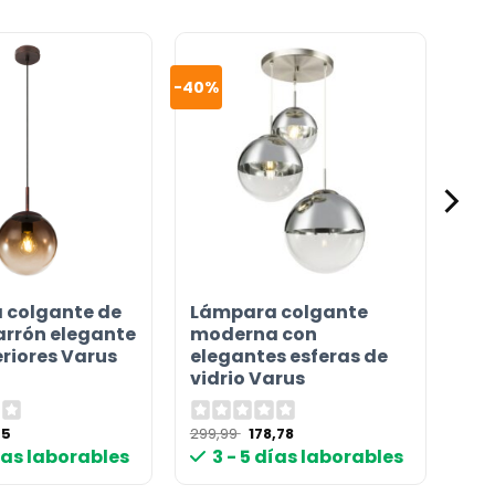
-40%
 colgante de
Lámpara colgante
arrón elegante
moderna con
eriores Varus
elegantes esferas de
vidrio Varus
El
El
El
95
299,99
178,78
io
precio
precio
precio
días laborables
3 - 5 días laborables
nal
actual
original
actual
es:
era:
es:
9 €.
55,95 €.
299,99 €.
178,78 €.