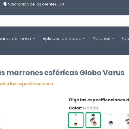
Valoración de los clientes: 8,8
aras de mesa
Apliques de pared
Plafones
Fo
 marrones esféricas Globo Varus
odas las especificaciones
Elige las especificaciones 
Color:
Marrón