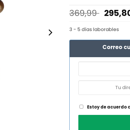
El
369,99
295,8
precio
origin
3 - 5 días laborables
era:
369,99
Correo cu
Estoy de acuerdo 