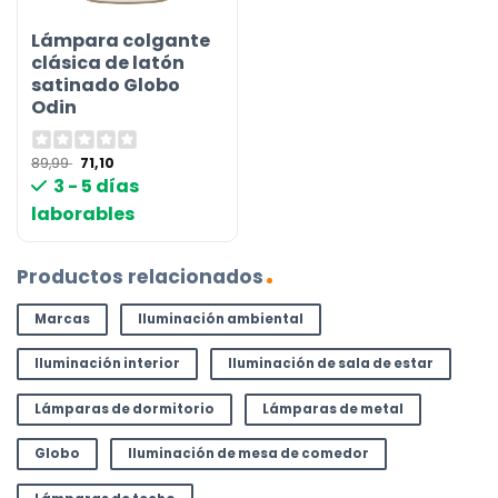
Lámpara colgante
clásica de latón
satinado Globo
Odin
El
El
89,99
71,10
precio
precio
3 - 5 días
original
actual
era:
es:
laborables
89,99 €.
71,10 €.
Productos relacionados
Marcas
Iluminación ambiental
Iluminación interior
Iluminación de sala de estar
Lámparas de dormitorio
Lámparas de metal
Globo
Iluminación de mesa de comedor