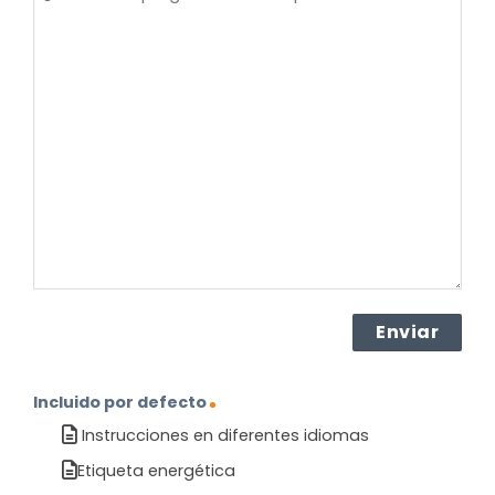
es
su
pregunta
sobre
el
producto?
(Obligatorio)
Incluido por defecto
Instrucciones en diferentes idiomas
Etiqueta energética