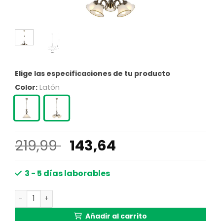
Elige las especificaciones de tu producto
Color:
Latón
El
El
219,99
143,64
precio
precio
original
actual
3 - 5 días laborables
era:
es:
Lámpara colgante de 5 pantallas de latón satinado Glob
219,99 €.
143,64 €.
Añadir al carrito