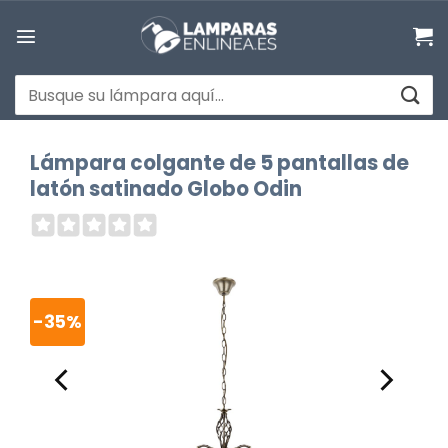
Saltar
al
contenido
Buscar
por:
Lámpara colgante de 5 pantallas de
latón satinado Globo Odin
-35%