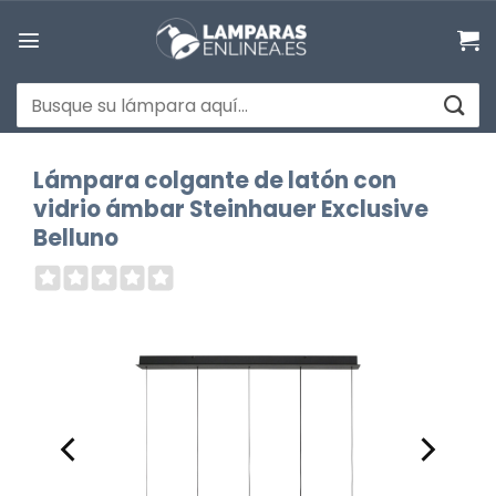
Saltar
al
contenido
Buscar
por:
Lámpara colgante de latón con
vidrio ámbar Steinhauer Exclusive
Belluno