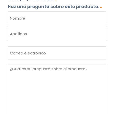
Haz una pregunta sobre este producto.
NOMBRE
(OBLIGATORIO)
Nombre
Apellidos
Correo
electrónico
(Obligatorio)
¿Cuál
es
su
pregunta
sobre
el
producto?
(Obligatorio)