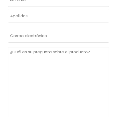
(OBLIGATORIO)
Nombre
Apellidos
Correo
electrónico
(Obligatorio)
¿Cuál
es
su
pregunta
sobre
el
producto?
(Obligatorio)