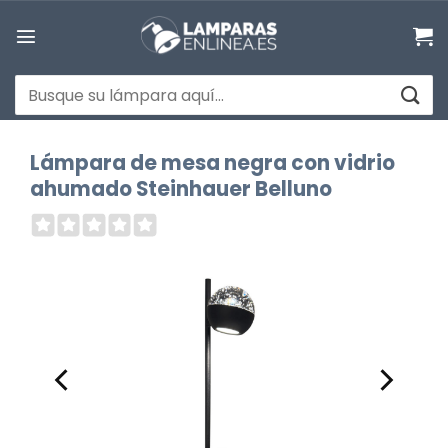
Saltar
al
contenido
Buscar
por:
Lámpara de mesa negra con vidrio
ahumado Steinhauer Belluno