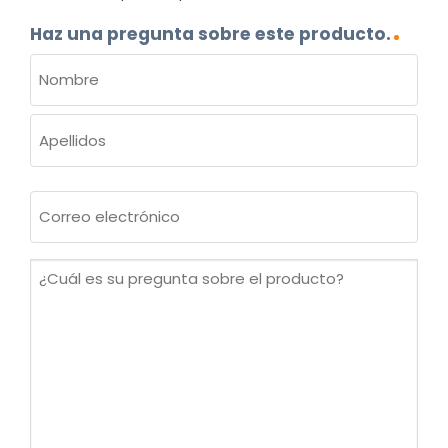
Haz una pregunta sobre este producto.
NOMBRE
(OBLIGATORIO)
Nombre
Apellidos
Correo
electrónico
(Obligatorio)
¿Cuál
es
su
pregunta
sobre
el
producto?
(Obligatorio)