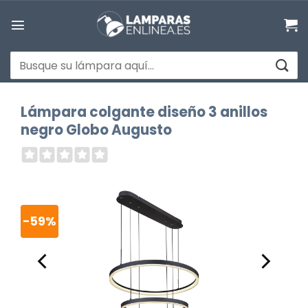
Saltar
al
contenido
Buscar
por:
Lámpara colgante diseño 3 anillos
negro Globo Augusto
-59%