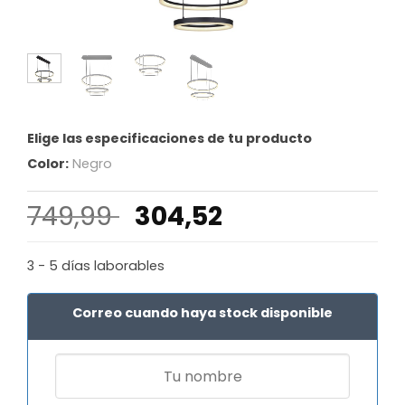
Elige las especificaciones de tu producto
Color:
Negro
El
El
749,99
304,52
precio
precio
original
actual
3 - 5 días laborables
era:
es:
749,99 €.
304,52 €.
Correo cuando haya stock disponible