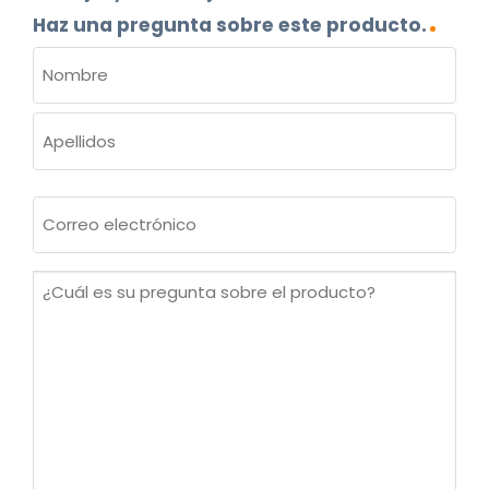
Haz una pregunta sobre este producto.
NOMBRE
(OBLIGATORIO)
Nombre
Apellidos
Correo
electrónico
(Obligatorio)
¿Cuál
es
su
pregunta
sobre
el
producto?
(Obligatorio)