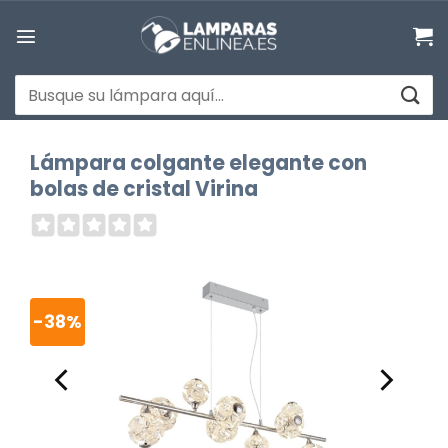
Saltar
al
contenido
Buscar
por:
Lámpara colgante elegante con
bolas de cristal Virina
-38%