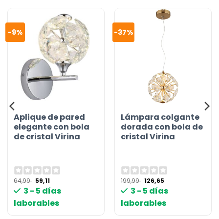
-9%
-37%
Aplique de pared
Lámpara colgante
elegante con bola
dorada con bola de
de cristal Virina
cristal Virina
El
El
El
El
64,99
59,11
199,99
126,65
precio
precio
precio
precio
3 - 5 días
3 - 5 días
original
actual
original
actual
era:
es:
era:
es:
laborables
laborables
64,99 €.
59,11 €.
199,99 €.
126,65 €.