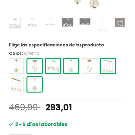
Elige las especificaciones de tu producto
Color:
Cromo
El
El
469,99
293,01
precio
precio
original
actual
3 - 5 días laborables
era:
es: