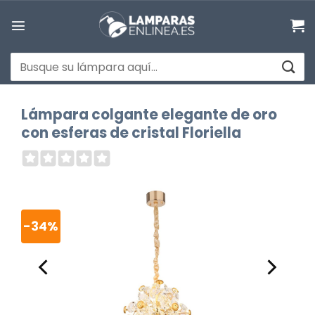
Saltar
al
contenido
Buscar
por:
Lámpara colgante elegante de oro
con esferas de cristal Floriella
-34%