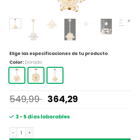
Elige las especificaciones de tu producto
Color:
Dorado
El
El
549,99
364,29
precio
precio
original
actual
3 - 5 días laborables
era:
es:
Lámpara colgante elegante de oro con esferas de cristal 
549,99 €.
364,29 €.