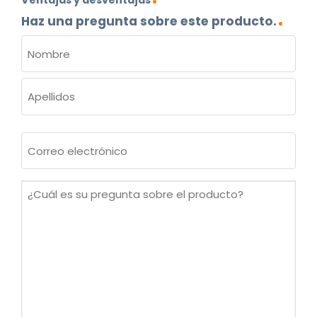
Haz una pregunta sobre este producto.
NOMBRE
(OBLIGATORIO)
Nombre
Apellidos
Correo
electrónico
(Obligatorio)
¿Cuál
es
su
pregunta
sobre
el
producto?
(Obligatorio)