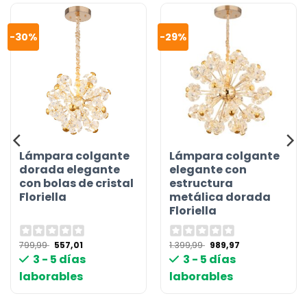
-30%
-29%
Lámpara colgante
Lámpara colgante
dorada elegante
elegante con
con bolas de cristal
estructura
Floriella
metálica dorada
Floriella
El
El
El
El
799,99
557,01
1.399,99
989,97
precio
precio
precio
precio
3 - 5 días
3 - 5 días
original
actual
original
actual
era:
es:
era:
es:
laborables
laborables
799,99 €.
557,01 €.
1.399,99 €.
989,97 €.