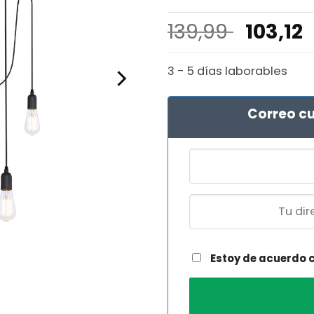
El
E
139,99
103,12
precio
origina
3 - 5 días laborables
era:
139,99 
Correo cu
Estoy de acuerdo 