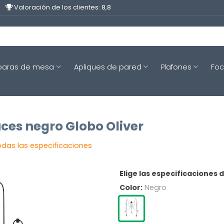
Valoración de los clientes: 8,8
aras de mesa
Apliques de pared
Plafones
Fo
uces negro Globo Oliver
odas las especificaciones
Elige las especificaciones 
Color:
Negro