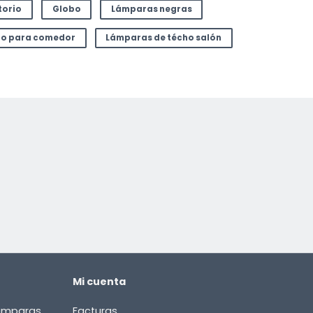
torio
Globo
Lámparas negras
ho para comedor
Lámparas de técho salón
Mi cuenta
lámparas
Facturas