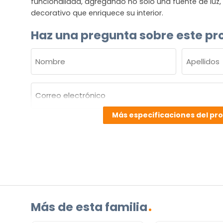
funcionalidad, agregando no solo una fuente de luz
decorativo que enriquece su interior.
Haz una pregunta sobre este pr
NOMBRE
(OBLIGATORIO)
Nombre
Apellidos
Correo
electrónico
(Obligatorio)
Más especificaciones del pr
¿Cuál
es
su
pregunta
sobre
el
producto?
Más de esta familia
(Obligatorio)