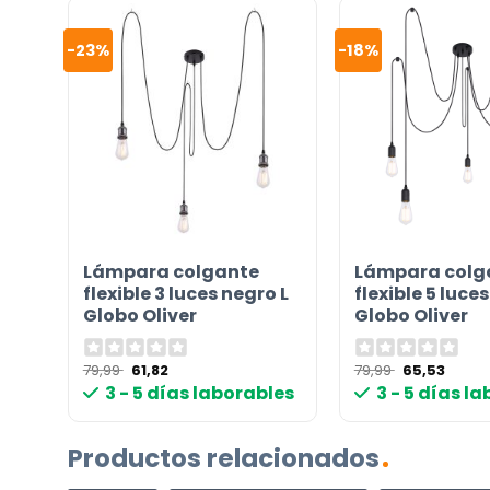
-23%
-18%
Incluido por defecto
Instrucciones en diferentes idiomas
Lámpara colgante
Lámpara colg
Etiqueta energética
flexible 3 luces negro L
flexible 5 luce
Globo Oliver
Globo Oliver
¿TIENES ALGUNA PREGUNTA?
El
El
El
El
79,99
61,82
79,99
65,53
precio
precio
precio
preci
3 - 5 días laborables
3 - 5 días l
Contáctenos. Puede comunicarse con nosotros p
original
actual
original
actua
era:
es:
era:
es:
correo electrónico a
info@lamparas-en-linea.es
.
79,99 €.
61,82 €.
79,99 €.
65,53 
Productos relacionados