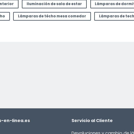
interior
Iluminación de sala de estar
Lámparas de dormi
cho
Lámparas de técho mesa comedor
Lámparas de tec
-en-linea.es
Servicio al Cliente
Devoluciones y cambio de 