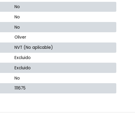
No
No
No
Oliver
NVT (No aplicable)
Excluido
Excluido
No
111675