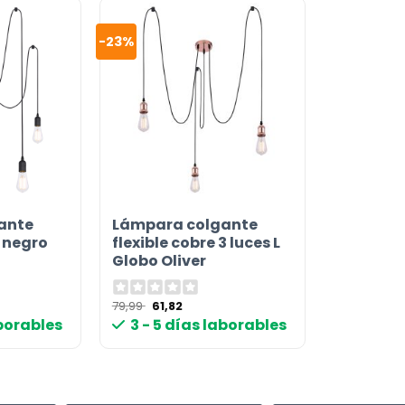
-23%
ante
Lámpara colgante
s negro
flexible cobre 3 luces L
Globo Oliver
El
El
79,99
61,82
o
precio
precio
aborables
3 - 5 días laborables
or
l
original
actual
era:
es:
€.
79,99 €.
61,82 €.