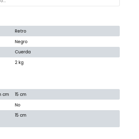
Retro
Negro
Cuerda
2 kg
n cm
15 cm
No
15 cm