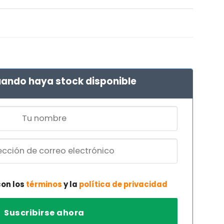
l
precio
l
actual
es:
€.
103,12 €.
ando haya stock disponible
con los
términos
y la
política de privacidad