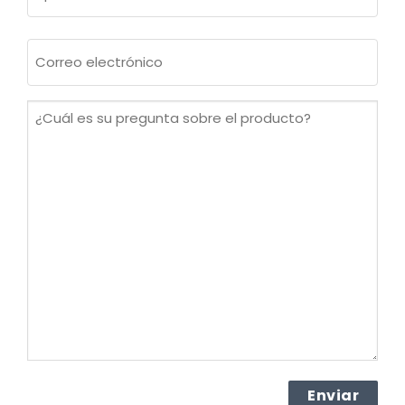
Apellidos
Correo
electrónico
(Obligatorio)
¿Cuál
es
su
pregunta
sobre
el
producto?
(Obligatorio)