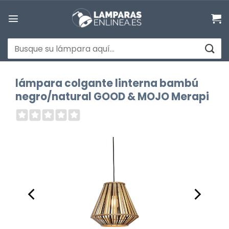
Saltar
al
contenido
Buscar
por:
lámpara colgante linterna bambú
negro/natural GOOD & MOJO Merapi