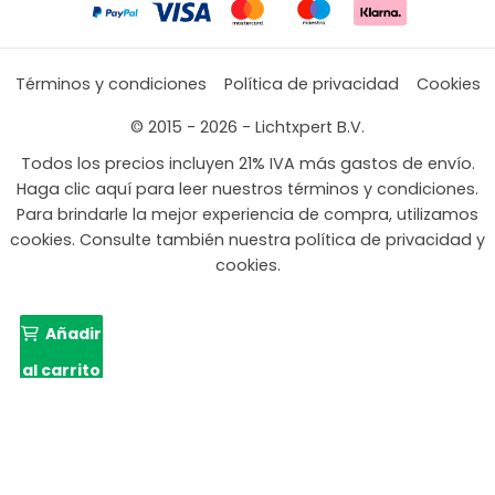
Términos y condiciones
Política de privacidad
Cookies
© 2015 - 2026 - Lichtxpert B.V.
Todos los precios incluyen 21% IVA más gastos de envío.
Haga clic aquí para leer nuestros términos y condiciones.
Para brindarle la mejor experiencia de compra, utilizamos
cookies. Consulte también nuestra política de privacidad y
cookies.
Añadir
al carrito
El
El
419,99
262,65
precio
preci
original
actu
era:
es: