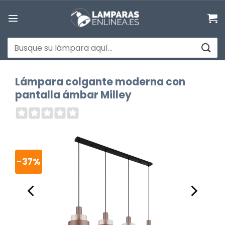
Saltar
al
contenido
Buscar
por:
Lámpara colgante moderna con
pantalla ámbar Milley
-37%