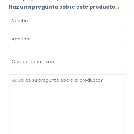
Haz una pregunta sobre este producto.
NOMBRE
(OBLIGATORIO)
Nombre
Apellidos
Correo
electrónico
(Obligatorio)
¿Cuál
es
su
pregunta
sobre
el
producto?
(Obligatorio)