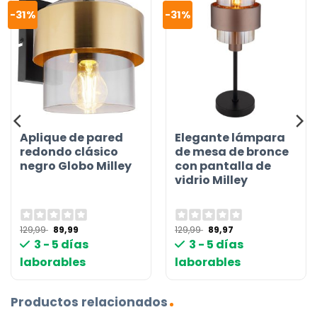
-31%
-31%
Aplique de pared
Elegante lámpara
redondo clásico
de mesa de bronce
negro Globo Milley
con pantalla de
vidrio Milley
El
El
El
El
129,99
89,99
129,99
89,97
precio
precio
precio
precio
3 - 5 días
3 - 5 días
original
actual
original
actual
era:
es:
era:
es:
laborables
laborables
129,99 €.
89,99 €.
129,99 €.
89,97 €.
Productos relacionados