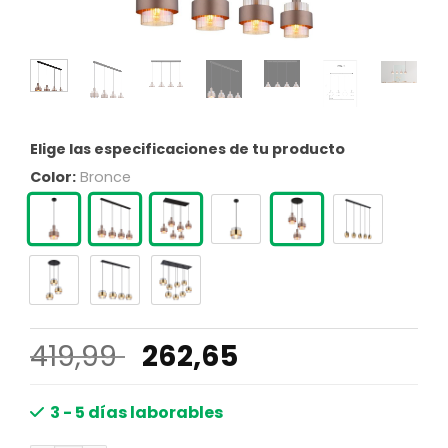
Elige las especificaciones de tu producto
Color:
Bronce
El
El
419,99
262,65
precio
precio
original
actual
3 - 5 días laborables
era:
es: