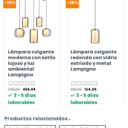
-39%
-38%
Lámpara colgante
Lámpara colgante
moderna con estilo
redonda con vidrio
lujoso y luz
estriado y metal
ambiental
Lampigna
Lampigna
El
El
El
El
749,99
456,69
199,99
124,05
precio
precio
precio
precio
3 - 5 días
3 - 5 días
original
actual
original
actual
era:
es:
era:
es:
laborables
laborables
749,99 €.
456,69 €.
199,99 €.
124,05 €.
Productos relacionados