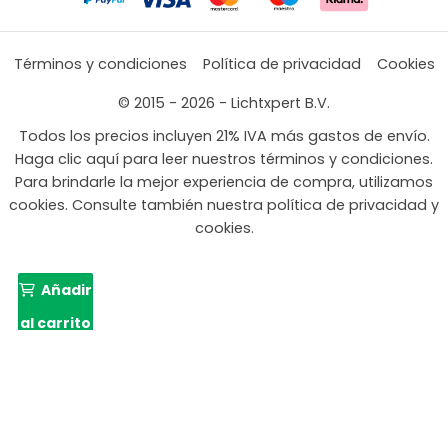
Términos y condiciones
Política de privacidad
Cookies
© 2015 - 2026 - Lichtxpert B.V.
Todos los precios incluyen 21% IVA más gastos de envío.
Haga clic aquí para leer nuestros términos y condiciones.
Para brindarle la mejor experiencia de compra, utilizamos
cookies. Consulte también nuestra política de privacidad y
cookies.
Añadir
al carrito
El
El
499,99
314,13
precio
preci
original
actu
era:
es: