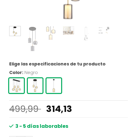
Elige las especificaciones de tu producto
Color:
Negro
El
El
499,99
314,13
precio
precio
original
actual
3 - 5 días laborables
era:
es: