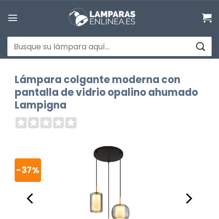
Saltar
al
contenido
Buscar
por:
Lámpara colgante moderna con
pantalla de vidrio opalino ahumado
Lampigna
-37%