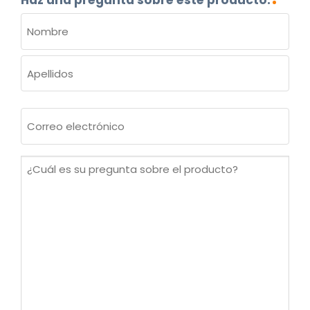
NOMBRE
(OBLIGATORIO)
Nombre
Apellidos
Correo
electrónico
(Obligatorio)
¿Cuál
es
su
pregunta
sobre
el
producto?
(Obligatorio)