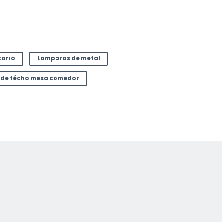
torio
Lámparas de metal
 de técho mesa comedor