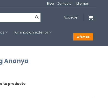
Blog
Contacto
Idiomas
Acceder
cos
Iluminación exterior
Ofertas
ng Ananya
de tu producto