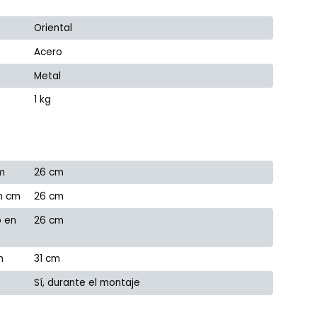
Oriental
Acero
Metal
1 kg
m
26 cm
n cm
26 cm
o en
26 cm
m
31 cm
Sí, durante el montaje