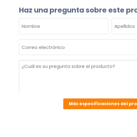
Haz una pregunta sobre este pr
NOMBRE
(OBLIGATORIO)
Nombre
Apellidos
Correo
electrónico
(Obligatorio)
¿Cuál
es
su
pregunta
sobre
el
Más especificaciones del pr
producto?
(Obligatorio)