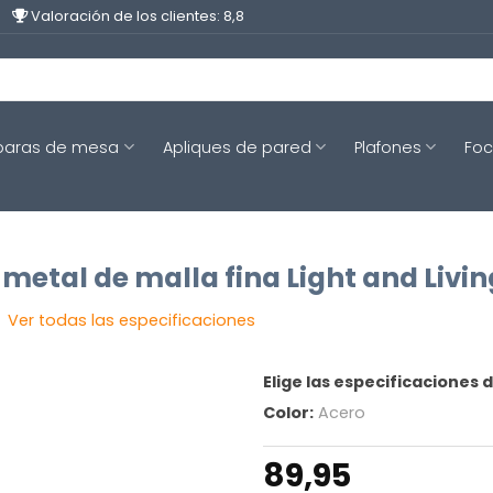
Valoración de los clientes: 8,8
aras de mesa
Apliques de pared
Plafones
Fo
metal de malla fina Light and Livi
Ver todas las especificaciones
Elige las especificaciones 
Color:
Acero
89,95