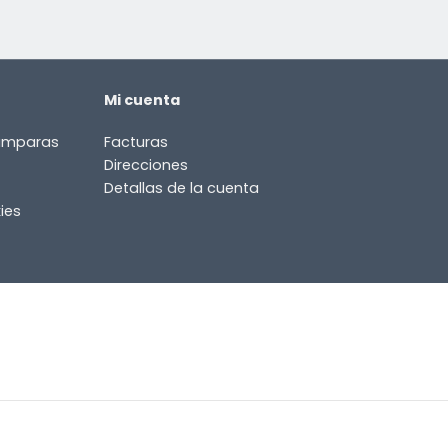
Mi cuenta
lámparas
Facturas
Direcciones
Detallas de la cuenta
ies