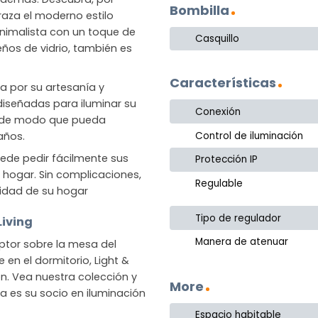
Bombilla
raza el moderno estilo
nimalista con un toque de
Casquillo
eños de vidrio, también es
Características
da por su artesanía y
 diseñadas para iluminar su
Conexión
, de modo que pueda
Control de iluminación
años.
ede pedir fácilmente sus
Protección IP
su hogar. Sin complicaciones,
Regulable
idad de su hogar
Tipo de regulador
Living
Manera de atenuar
tor sobre la mesa del
en el dormitorio, Light &
n. Vea nuestra colección y
More
a es su socio en iluminación
Espacio habitable