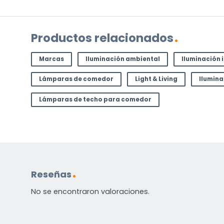
Productos relacionados
Marcas
Iluminación ambiental
Iluminación 
Incluido por defecto
Lámparas de comedor
Light & Living
Ilumin
Instrucciones en diferentes idiomas
Lámparas de techo para comedor
Etiqueta energética
¿TIENES ALGUNA PREGUNTA?
Contáctenos. Puede comunicarse con nosotros p
correo electrónico a
info@lamparas-en-linea.es
.
Reseñas
No se encontraron valoraciones.