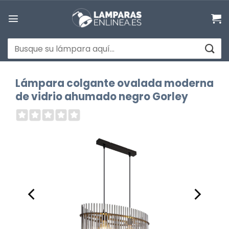
Saltar
al
contenido
Buscar
por:
Lámpara colgante ovalada moderna
de vidrio ahumado negro Gorley