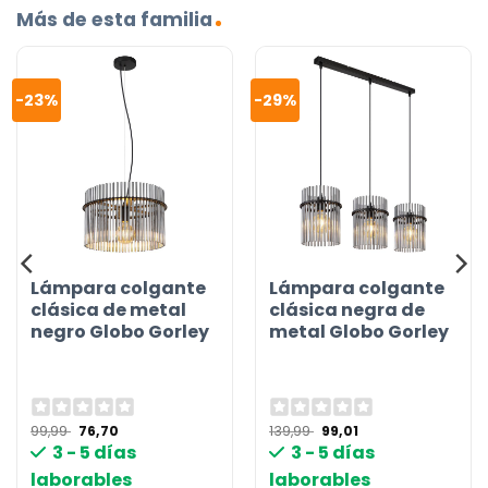
Más de esta familia
-23%
-29%
Lámpara colgante
Lámpara colgante
clásica de metal
clásica negra de
negro Globo Gorley
metal Globo Gorley
El
El
El
El
99,99
76,70
139,99
99,01
precio
precio
precio
precio
3 - 5 días
3 - 5 días
original
actual
original
actual
era:
es:
era:
es:
laborables
laborables
99,99 €.
76,70 €.
139,99 €.
99,01 €.