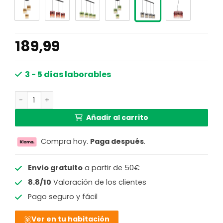
189,99
3 - 5 días laborables
Lámpara colgante ovalada moderna de vidrio ahumado n
Añadir al carrito
Compra hoy.
Paga después
.
Envío gratuito
a partir de 50€
8.8/10
Valoración de los clientes
Pago seguro y fácil
Ver en tu habitación