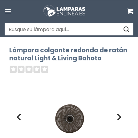
Saltar
al
contenido
Buscar
por:
Lámpara colgante redonda de ratán
natural Light & Living Bahoto