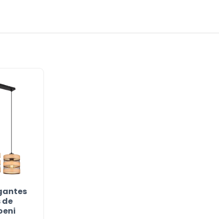
or
gantes
 de
oeni