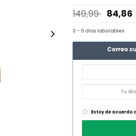
El
149,99
84,86
precio
origina
3 - 5 días laborables
era:
149,99 
Correo cu
Estoy de acuerdo 