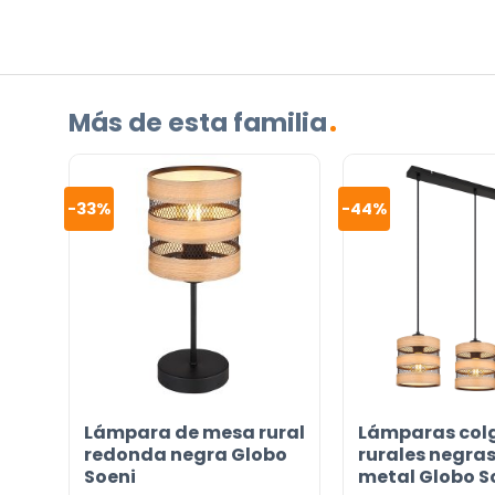
Más de esta familia
Incluido por defecto
Instrucciones en diferentes idiomas
Etiqueta energética
-33%
-44%
¿TIENES ALGUNA PREGUNTA?
Contáctenos. Puede comunicarse con nosotros p
correo electrónico a
info@lamparas-en-linea.es
.
Lámpara de mesa rural
Lámparas col
redonda negra Globo
rurales negras
Soeni
metal Globo S