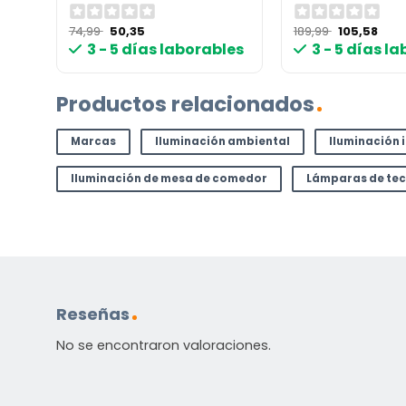
El
El
El
El
74,99
50,35
189,99
105,58
precio
precio
precio
prec
3 - 5 días laborables
3 - 5 días l
original
actual
original
actu
era:
es:
era:
es:
74,99 €.
50,35 €.
189,99 €.
105,
Productos relacionados
Marcas
Iluminación ambiental
Iluminación 
Iluminación de mesa de comedor
Lámparas de te
Reseñas
No se encontraron valoraciones.