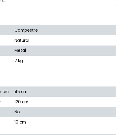
Campestre
Natural
Metal
2 kg
n cm
45 cm
m
120 cm
No
10 cm