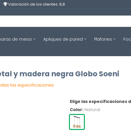
Valoración de los clientes: 8,8
aras de mesa
Apliques de pared
Plafones
Fo
tal y madera negra Globo Soeni
odas las especificaciones
Elige las especificaciones 
Color:
Natural