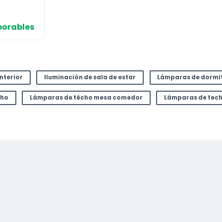
io
aborables
al
58 €.
interior
Iluminación de sala de estar
Lámparas de dormi
cho
Lámparas de técho mesa comedor
Lámparas de tec