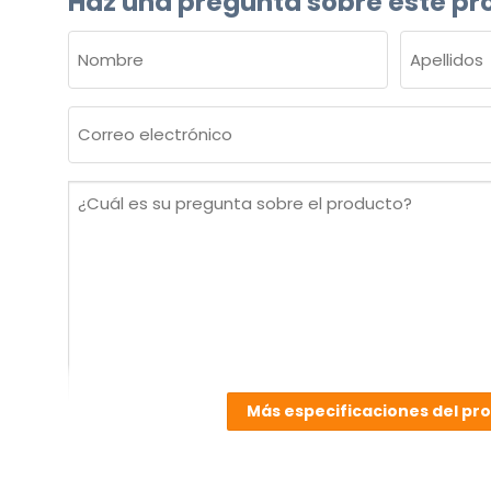
Haz una pregunta sobre este pr
NOMBRE
(OBLIGATORIO)
Nombre
Apellidos
Correo
electrónico
(Obligatorio)
¿Cuál
es
su
pregunta
sobre
el
producto?
(Obligatorio)
Más especificaciones del pr