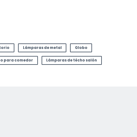
torio
Lámparas de metal
Globo
ho para comedor
Lámparas de técho salón