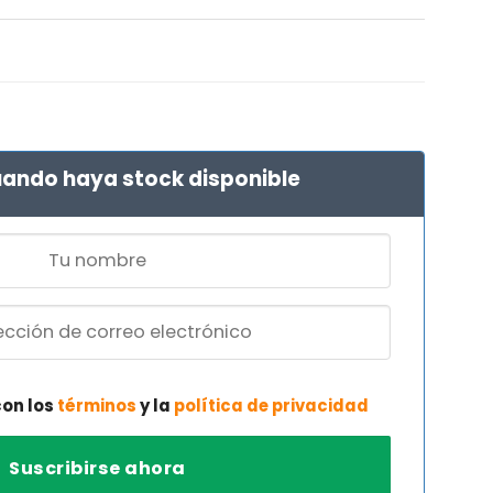
El
precio
l
actual
es:
€.
84,86 €.
ando haya stock disponible
con los
términos
y la
política de privacidad