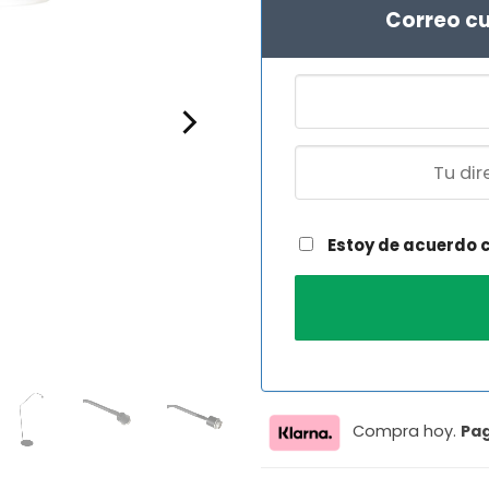
219,90 
1
Correo cu
Estoy de acuerdo 
Compra hoy.
Pa