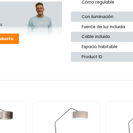
Cómo regulable
Con iluminación
or
Fuente de luz incluida
Cable incluido
oducto
Espacio habitable
Product ID