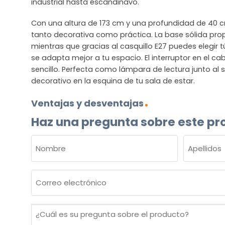
industrial hasta escandinavo.
Con una altura de 173 cm y una profundidad de 40 
tanto decorativa como práctica. La base sólida prop
mientras que gracias al casquillo E27 puedes elegir 
se adapta mejor a tu espacio. El interruptor en el c
sencillo. Perfecta como lámpara de lectura junto a
decorativo en la esquina de tu sala de estar.
Ventajas y desventajas
Haz una pregunta sobre este pr
NOMBRE
(OBLIGATORIO)
Nombre
Apellidos
Correo
electrónico
(Obligatorio)
¿Cuál
es