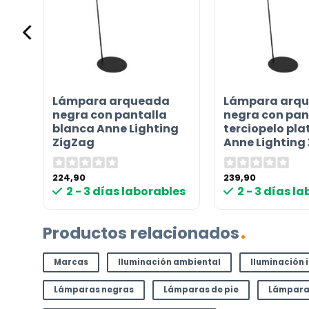
Lámpara arqueada
Lámpara arq
negra con pantalla
negra con pan
blanca Anne Lighting
terciopelo pl
ZigZag
Anne Lighting
224,90
239,90
les
2 - 3 días laborables
2 - 3 días l
Productos relacionados
Marcas
Iluminación ambiental
Iluminación 
Lámparas negras
Lámparas de pie
Lámparas