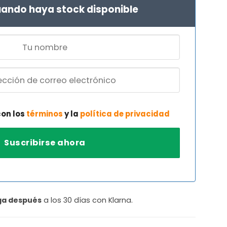
€.
97,91 €.
ando haya stock disponible
con los
términos
y la
política de privacidad
ga después
a los 30 días con Klarna.