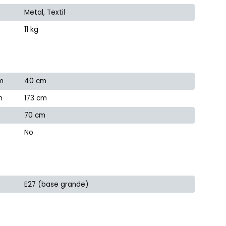
Metal, Textil
11 kg
m
40 cm
m
173 cm
70 cm
No
E27 (base grande)