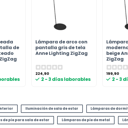
ueada
Lámpara de arco con
Lámpara
talla de
pantalla gris de tela
moderna
ateado
Anne Lighting ZigZag
beige An
 ZigZag
ZigZag
224,90
199,90
aborables
2 - 3 días laborables
2 - 3 
interior
Iluminación de sala de estar
Lámparas de dormi
 de pie para sala de estar
Lámparas de pie de metal
Lá