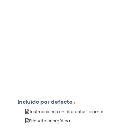
su
pregunta
sobre
el
producto?
(Obligatorio)
Incluido por defecto
Instrucciones en diferentes idiomas
Etiqueta energética