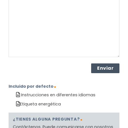
sobre
el
producto?
(Obligatorio)
Incluido por defecto
Instrucciones en diferentes idiomas
Etiqueta energética
¿TIENES ALGUNA PREGUNTA?
Contáctenos. Puede comunicarse con nosotros