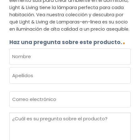
elemento sutil para crear ambiente en el dormitorio,
Light & Living tiene la lámpara perfecta para cada
habitación. Vea nuestra colección y descubra por
qué Light & Living de Lamparas-en-linea es su socio
en iluminación de alta calidad a un precio asequible.
Haz una pregunta sobre este producto.
NOMBRE
(OBLIGATORIO)
Nombre
Apellidos
Correo
electrónico
(Obligatorio)
¿Cuál
es
su
pregunta