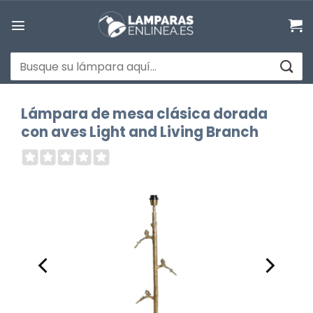
Saltar
al
contenido
Buscar
por:
Lámpara de mesa clásica dorada
con aves Light and Living Branch