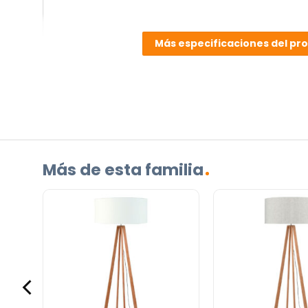
pregunta
sobre
Más especificaciones del pr
el
producto?
(Obligatorio)
Más de esta familia
Incluido por defecto
Instrucciones en diferentes idiomas
Etiqueta energética