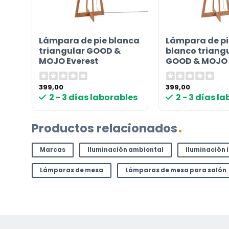
¿TIENES ALGUNA PREGUNTA?
Contáctenos. Puede comunicarse con nosotros p
de
Lámpara de pie blanca
Lámpara de pi
correo electrónico a
info@lamparas-en-linea.es
.
triangular GOOD &
blanco triang
MOJO Everest
GOOD & MOJO 
399,00
399,00
les
2 - 3 días laborables
2 - 3 días l
Productos relacionados
Marcas
Iluminación ambiental
Iluminación 
Lámparas de mesa
Lámparas de mesa para salón