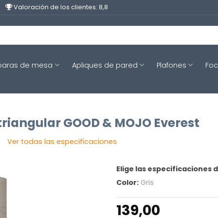
Valoración de los clientes: 8,8
aras de mesa
Apliques de pared
Plafones
Fo
triangular GOOD & MOJO Everest
Ver todas las especificaciones
Elige las especificaciones 
Color:
Gris
139,00