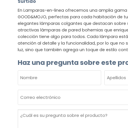
Surtido
En Lamparas-en-linea ofrecemos una amplia gama 
GOOD&MOJO, perfectas para cada habitación de tu 
elegantes lámparas colgantes que destacan sobre
atractivas lámparas de pared bohemias que enriquec
colección tiene algo para todos. Cada lámpara est
atención al detalle y la funcionalidad, por lo que no
luz, sino que también agrega un toque de estilo co
Haz una pregunta sobre este pr
NOMBRE
(OBLIGATORIO)
Nombre
Apellidos
Correo
electrónico
(Obligatorio)
¿Cuál
es
su