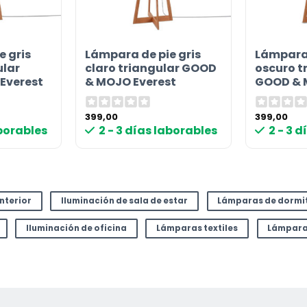
or
e gris
Lámpara de pie gris
Lámpara 
ular
claro triangular GOOD
oscuro t
Everest
& MOJO Everest
GOOD & 
399,00
399,00
aborables
2 - 3 días laborables
2 - 3 
interior
Iluminación de sala de estar
Lámparas de dormi
Iluminación de oficina
Lámparas textiles
Lámparas