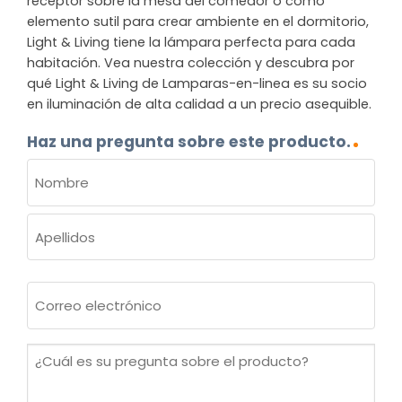
receptor sobre la mesa del comedor o como
elemento sutil para crear ambiente en el dormitorio,
Light & Living tiene la lámpara perfecta para cada
habitación. Vea nuestra colección y descubra por
qué Light & Living de Lamparas-en-linea es su socio
en iluminación de alta calidad a un precio asequible.
Haz una pregunta sobre este producto.
NOMBRE
(OBLIGATORIO)
Nombre
Apellidos
Correo
electrónico
(Obligatorio)
¿Cuál
es
su