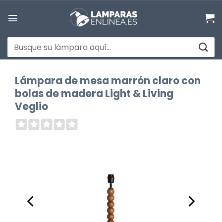
Saltar
al
contenido
Buscar
por:
Lámpara de mesa marrón claro con
bolas de madera Light & Living
Veglio