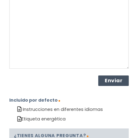
pregunta
sobre
el
producto?
(Obligatorio)
Incluido por defecto
Instrucciones en diferentes idiomas
Etiqueta energética
¿TIENES ALGUNA PREGUNTA?