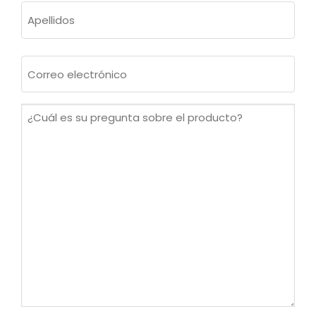
Nombre
Apellidos
Correo
electrónico
(Obligatorio)
¿Cuál
es
su
pregunta
sobre
el
producto?
(Obligatorio)