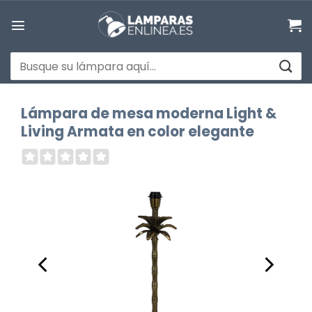
Saltar
al
contenido
Buscar
por:
Lámpara de mesa moderna Light &
Living Armata en color elegante