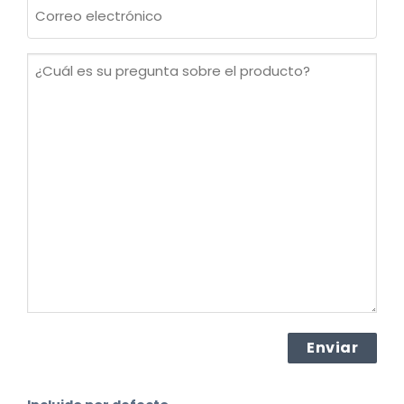
Correo
electrónico
(Obligatorio)
¿Cuál
es
su
pregunta
sobre
el
producto?
(Obligatorio)