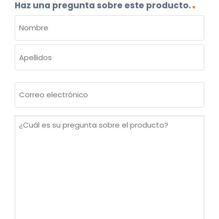
Haz una pregunta sobre este producto.
NOMBRE
(OBLIGATORIO)
Nombre
Apellidos
Correo
electrónico
(Obligatorio)
¿Cuál
es
su
pregunta
sobre
el
producto?
(Obligatorio)