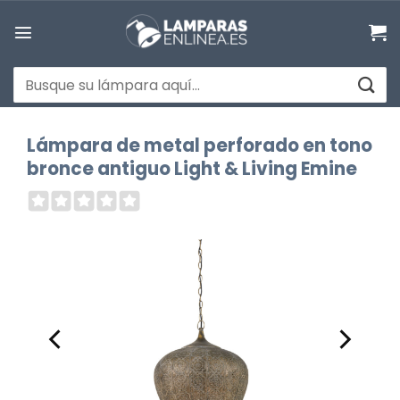
Saltar
al
contenido
Buscar
por:
Lámpara de metal perforado en tono
bronce antiguo Light & Living Emine