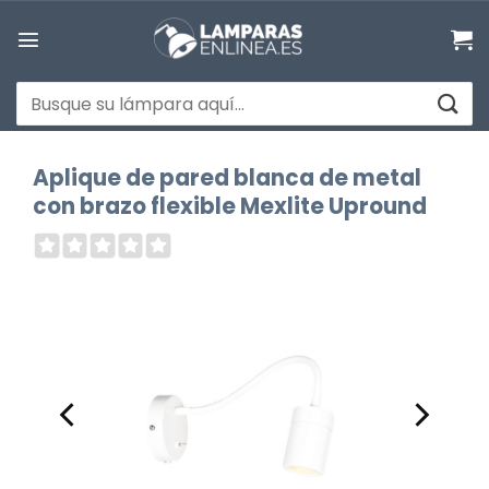
Saltar
al
contenido
Buscar
por:
Aplique de pared blanca de metal
con brazo flexible Mexlite Upround