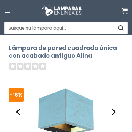
Saltar
al
contenido
Buscar
por:
Lámpara de pared cuadrada única
con acabado antiguo Alina
-16%