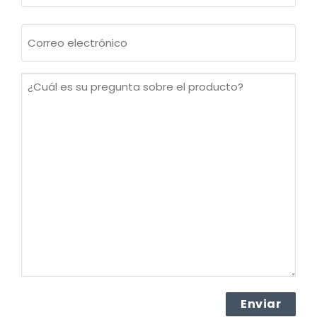
Apellidos
Correo
electrónico
(Obligatorio)
¿Cuál
es
su
pregunta
sobre
el
producto?
(Obligatorio)