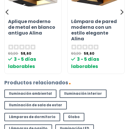
Aplique moderno
Lámpara de pared
de metal en blanco
moderna con un
antiguo Alina
estilo elegante
Alina
El
El
El
El
69,99
58,60
69,99
58,60
precio
precio
precio
precio
3 - 5 días
3 - 5 días
original
actual
original
actual
era:
es:
era:
es:
laborables
laborables
69,99 €.
58,60 €.
69,99 €.
58,60 €.
Productos relacionados
Iluminación ambiental
Iluminación interior
Iluminación de sala de estar
Lámparas de dormitorio
Globo
Lámparas de pasillo
Iluminación LED