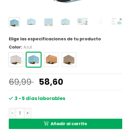
Elige las especificaciones de tu producto
Color:
Azul
El
El
69,99
58,60
precio
precio
original
actual
3 - 5 días laborables
era:
es:
Lámpara de pared cuadrada única con acabado antiguo 
69,99 €.
58,60 €.
Añadir al carrito