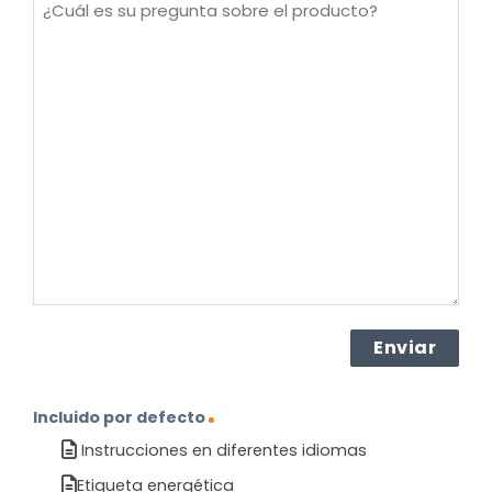
¿Cuál
es
su
pregunta
sobre
el
producto?
(Obligatorio)
Incluido por defecto
Instrucciones en diferentes idiomas
Etiqueta energética