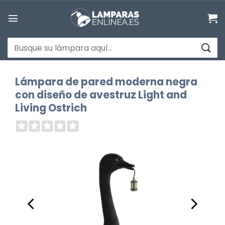
Saltar
al
contenido
Buscar
por:
Lámpara de pared moderna negra
con diseño de avestruz Light and
Living Ostrich