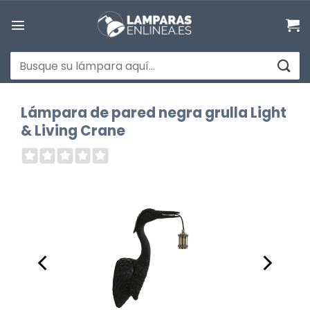
Saltar
al
contenido
Buscar
por:
Lámpara de pared negra grulla Light
& Living Crane