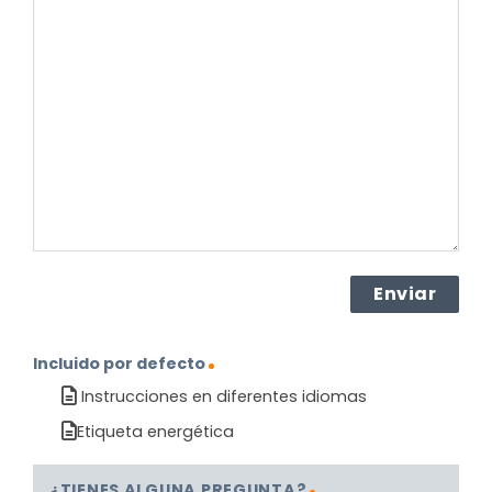
su
pregunta
sobre
el
producto?
(Obligatorio)
Incluido por defecto
Instrucciones en diferentes idiomas
Etiqueta energética
¿TIENES ALGUNA PREGUNTA?